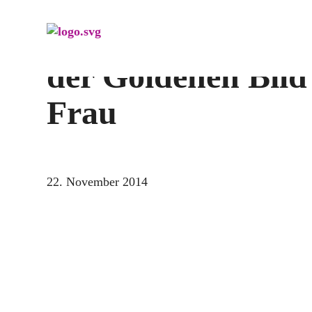
Menü überspringen
2aid.org bei der G
der Goldenen Bild
Frau
22. November 2014